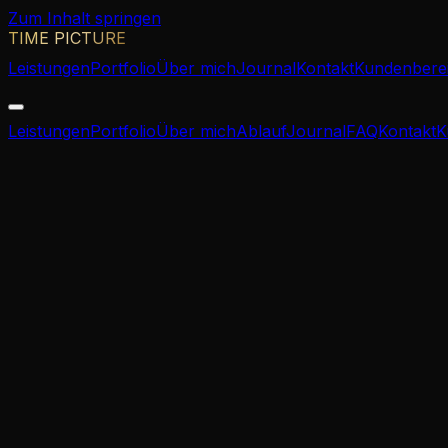
Zum Inhalt springen
TIME PICTURE
Leistungen
Portfolio
Über mich
Journal
Kontakt
Kundenbere
Leistungen
Portfolio
Über mich
Ablauf
Journal
FAQ
Kontakt
K
Home
/
Blog
/
Ratgeber
Ratgeber
·
8
Min. Lesezeit
Hochzeitsfotograf
Deutschland?
Was kostet ein professioneller Hochzeitsfotograf in Deuts