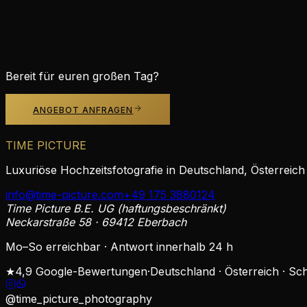
Standesamt Fotograf – Alles was Sie wissen müssen (Guide 2
Die standesamtliche Trauung ist oft kompakter als die ki
worauf Sie achten sollten.
Bereit für euren großen Tag?
ANGEBOT ANFRAGEN
TIME PICTURE
Luxuriöse Hochzeitsfotografie in Deutschland, Österreich
info@time-picture.com
+49 175 3880124
Time Picture B.E. UG (haftungsbeschränkt)
Neckarstraße 58 · 69412 Eberbach
Mo–So erreichbar · Antwort innerhalb 24 h
★
4,9 Google-Bewertungen
·
Deutschland · Österreich · Sc
@time_picture_photography