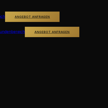
ich
ANGEBOT ANFRAGEN
undenbereich
ANGEBOT ANFRAGEN
: Was kostet ein P
chland? Wir erklären alle Preisfaktoren transparent und he