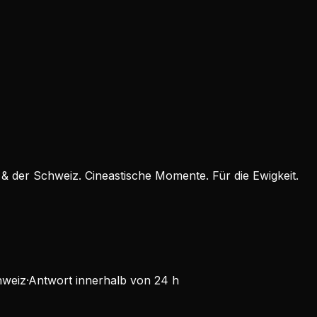
026)
rchliche – aber keineswegs weniger emotional. Warum ein pr
 & der Schweiz. Cineastische Momente. Für die Ewigkeit.
hweiz
·
Antwort innerhalb von 24 h