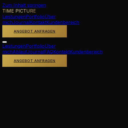
Zum Inhalt springen
TIME PICTURE
Leistungen
Portfolio
Über
mich
Journal
Kontakt
Kundenbereich
ANGEBOT ANFRAGEN
Leistungen
Portfolio
Über
mich
Ablauf
Journal
FAQ
Kontakt
Kundenbereich
ANGEBOT ANFRAGEN
Home
/
Blog
/
Locations
Locations
·
9
Min. Lesezeit
Top 10 Hochzeitslocations
in Deutschland –
Fotogenste Orte 2026