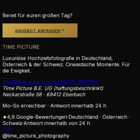
Dresden ist eine der romantischsten Städte
Deutschlands. Entdecken Sie die besten
Hochzeitslocations im Elbflorenz und warum Time
Bereit für euren großen Tag?
Picture Ihre erste Wahl sein sollte.
ANGEBOT ANFRAGEN
TIME PICTURE
Luxuriöse Hochzeitsfotografie in Deutschland,
Österreich & der Schweiz. Cineastische Momente. Für
die Ewigkeit.
info@time-picture.com
+49 175 3880124
Time Picture B.E. UG (haftungsbeschränkt)
Neckarstraße 58 · 69412 Eberbach
Mo–So erreichbar · Antwort innerhalb 24 h
★
4,9 Google-Bewertungen
·
Deutschland · Österreich ·
Schweiz
·
Antwort innerhalb von 24 h
@time_picture_photography