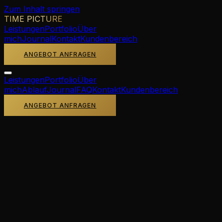
Zum Inhalt springen
TIME PICTURE
Leistungen
Portfolio
Über
mich
Journal
Kontakt
Kundenbereich
ANGEBOT ANFRAGEN
Leistungen
Portfolio
Über
mich
Ablauf
Journal
FAQ
Kontakt
Kundenbereich
ANGEBOT ANFRAGEN
Home
/
Blog
/
Regionen
Regionen
·
9
Min. Lesezeit
Hochzeitsfotograf
München & Bayern –
Alpine Eleganz,