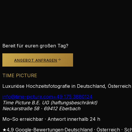
Bereit für unvergessliche Bilder?
Kostenloses Angebot anfordern
Mehr entdecken:
alle Leistungen
·
Portfolio
·
Regionen
Bereit für euren großen Tag?
ANGEBOT ANFRAGEN
TIME PICTURE
Luxuriöse Hochzeitsfotografie in Deutschland, Österreich
info@time-picture.com
+49 175 3880124
Time Picture B.E. UG (haftungsbeschränkt)
Neckarstraße 58 · 69412 Eberbach
Mo–So erreichbar · Antwort innerhalb 24 h
★
4,9 Google-Bewertungen
·
Deutschland · Österreich · Sc