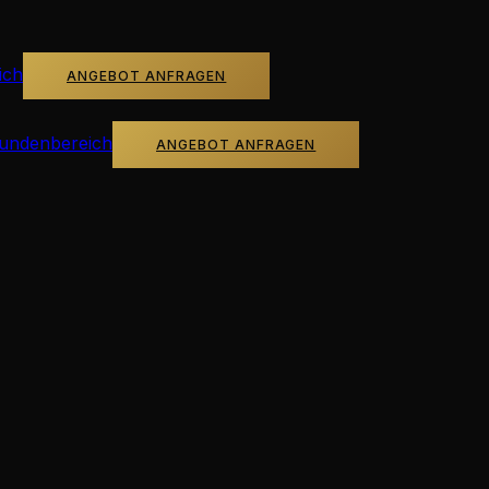
ich
ANGEBOT ANFRAGEN
undenbereich
ANGEBOT ANFRAGEN
ge im Reportage-S
klich war – echte Momente, ehrliche Emotionen, keine geste
dy bis zum letzten Tanz.