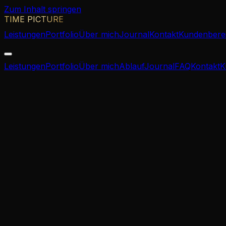
Zum Inhalt springen
TIME PICTURE
Leistungen
Portfolio
Über mich
Journal
Kontakt
Kundenbere
Leistungen
Portfolio
Über mich
Ablauf
Journal
FAQ
Kontakt
K
DER GANZE TAG, AUTHENTISCH ERZÄHLT
Hochzeitsreporta
Eine Hochzeitsreportage erzählt Ihren Tag so, wie er wir
jeden Augenblick fest, vom ersten Blick beim Getting-Rea
Echte Momente statt Standardposen