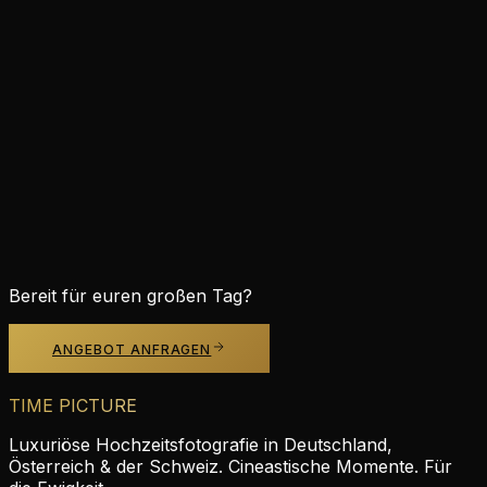
Mia & Lukas
Hamburg, Deutschland
·
Juli 2024
290 Fotos · Speicherstadt + Elbstrand Hamburg
WERDEN SIE TEIL UNSERER
ERFOLGSGESCHICHTEN
Ihre Geschichte beginnt hier
Jetzt anfragen
Bereit für euren großen Tag?
ANGEBOT ANFRAGEN
TIME PICTURE
Luxuriöse Hochzeitsfotografie in Deutschland,
Österreich & der Schweiz. Cineastische Momente. Für