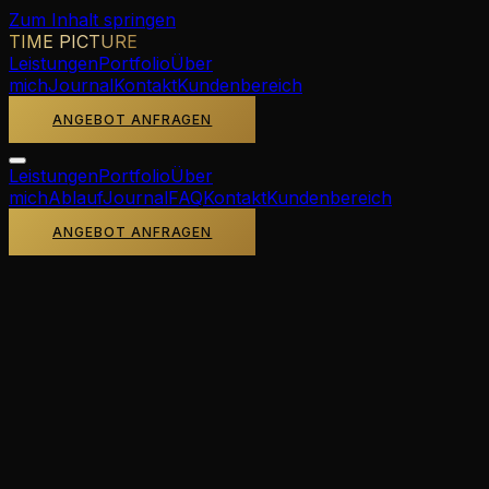
Zum Inhalt springen
TIME PICTURE
Leistungen
Portfolio
Über
mich
Journal
Kontakt
Kundenbereich
ANGEBOT ANFRAGEN
Leistungen
Portfolio
Über
mich
Ablauf
Journal
FAQ
Kontakt
Kundenbereich
ANGEBOT ANFRAGEN
Stimmen
Über 200 Hochzeiten. Über 200 Paare. Echte
Meinungen, ungefiltertes Feedback.
“
★
★
★
★
★