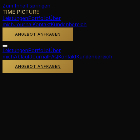
Zum Inhalt springen
TIME PICTURE
Leistungen
Portfolio
Über
mich
Journal
Kontakt
Kundenbereich
ANGEBOT ANFRAGEN
Leistungen
Portfolio
Über
mich
Ablauf
Journal
FAQ
Kontakt
Kundenbereich
ANGEBOT ANFRAGEN
HOCHZEITSFOTOGRAFIE ·
ÖSTERREICH
Hochzeitsfotograf
Linz
Linz – Kulturstadt an der Donau zwischen Tradition und
Moderne. Vom Pöstlingberg mit weitem Blick über die
Stadt bis zur lichtdurchfluteten Donaulände bietet Linz
vielseitige Kulissen für Ihre Hochzeitsfotos.