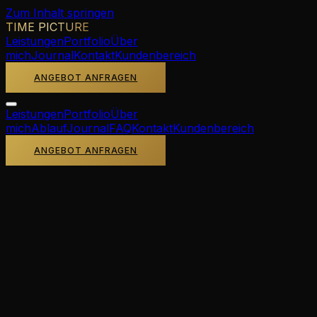
Zum Inhalt springen
TIME PICTURE
Leistungen
Portfolio
Über
mich
Journal
Kontakt
Kundenbereich
ANGEBOT ANFRAGEN
Leistungen
Portfolio
Über
mich
Ablauf
Journal
FAQ
Kontakt
Kundenbereich
ANGEBOT ANFRAGEN
HOCHZEITSFOTOGRAFIE ·
ÖSTERREICH
Hochzeitsfotograf
Wien
Wien – kaiserliche Weltstadt zwischen barocker Pracht
und mondänem Charme. Von Schönbrunn über das
Belvedere bis zum Stephansdom bietet die
österreichische Hauptstadt eine der prächtigsten